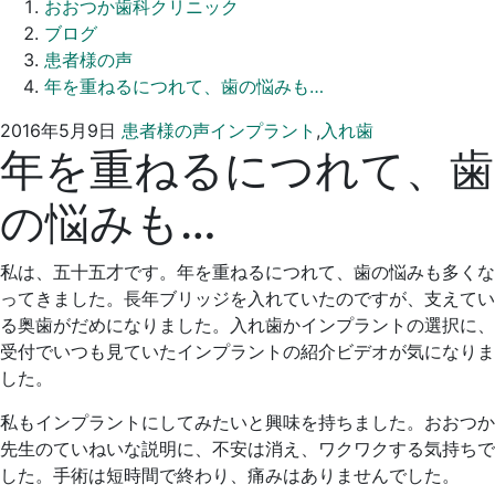
おおつか歯科クリニック
ブログ
患者様の声
年を重ねるにつれて、歯の悩みも…
2016
お
2016年5月9日
患者様の声
インプラント
,
入れ歯
年を重ねるにつれて、歯
年
お
5
つ
の悩みも…
月
か
9
歯
日
科
私は、五十五才です。年を重ねるにつれて、歯の悩みも多くな
ク
ってきました。長年ブリッジを入れていたのですが、支えてい
リ
る奥歯がだめになりました。入れ歯かインプラントの選択に、
ニ
受付でいつも見ていたインプラントの紹介ビデオが気になりま
ッ
した。
ク
私もインプラントにしてみたいと興味を持ちました。おおつか
先生のていねいな説明に、不安は消え、ワクワクする気持ちで
した。手術は短時間で終わり、痛みはありませんでした。