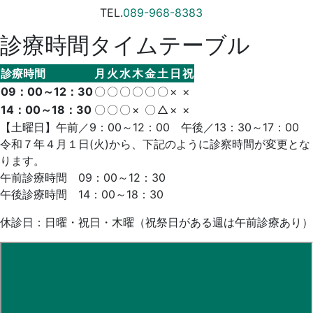
TEL.
089-968-8383
診療時間タイムテーブル
診療時間
月
火
水
木
金
土
日
祝
09：00～12：30
〇
〇
〇
〇
〇
〇
×
×
14：00～18：30
〇
〇
〇
×
〇
△
×
×
【土曜日】午前／9：00～12：00 午後／13：30～17：00
令和７年４月１日(火)から、下記のように診察時間が変更とな
ります。
午前診療時間 09：00～12：30
午後診療時間 14：00～18：30
休診日：日曜・祝日・木曜（祝祭日がある週は午前診療あり）