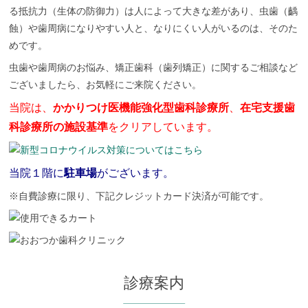
2
つ
る抵抗力（生体の防御力）は人によって大きな差があり、虫歯（齲
1
か
蝕）や歯周病になりやすい人と、なりにくい人がいるのは、そのた
年
歯
9
科
めです。
月
ク
虫歯や歯周病のお悩み、矯正歯科（歯列矯正）に関するご相談など
3
リ
0
ニ
ございましたら、お気軽にご来院ください。
日
ッ
ク
当院は、
かかりつけ医機能強化型歯科診療所
、
在宅支援歯
科診療所の施設基準
をクリアしています。
当院１階に
駐車場
がございます。
※自費診療に限り、下記クレジットカード決済が可能です。
診療案内