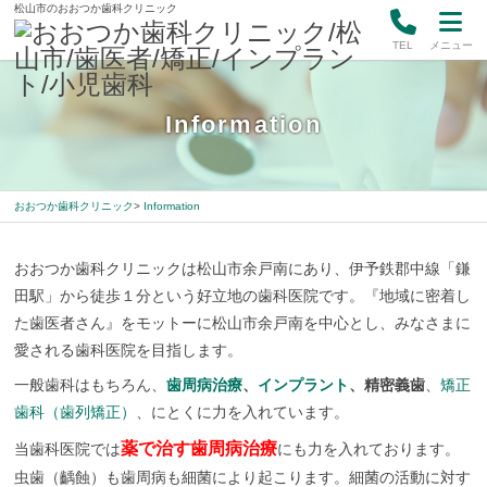
松山市のおおつか歯科クリニック
TEL
メニュー
Information
おおつか歯科クリニック
Information
おおつか歯科クリニックは松山市余戸南にあり、伊予鉄郡中線「鎌
2
田駅」から徒歩１分という好立地の歯科医院です。『地域に密着し
0
た歯医者さん』をモットーに松山市余戸南を中心とし、みなさまに
1
6
愛される歯科医院を目指します。
年
5
一般歯科はもちろん、
歯周病治療
、
インプラント
、精密義歯
、
矯正
月
歯科（歯列矯正）
、にとくに力を入れています。
9
日
薬で治す歯周病治療
当歯科医院では
にも力を入れております。
2
お
虫歯（齲蝕）も歯周病も細菌により起こります。細菌の活動に対す
0
お