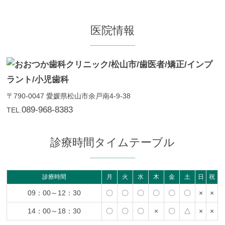
医院情報
〒790-0047
愛媛県松山市余戸南4-9-38
089-968-8383
TEL.
診療時間タイムテーブル
診療時間
月
火
水
木
金
土
日
祝
09：00～12：30
〇
〇
〇
〇
〇
〇
×
×
14：00～18：30
〇
〇
〇
×
〇
△
×
×